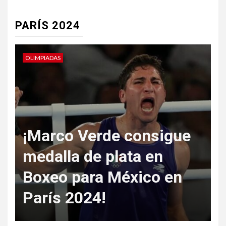
de
entradas
PARÍS 2024
OLIMPIADAS
O
Osmar Olvera y Juan
Celaya ganan plata en
¡
trampolín de 3 metros
en París.
s