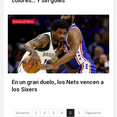
colores… Y sin goles
BASQUETBOL
En un gran duelo, los Nets vencen a
los Sixers
Paginación
Anterior
1
2
3
4
5
6
Siguiente