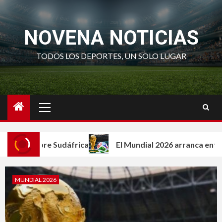
Saltar
al
NOVENA NOTICIAS
contenido
TODOS LOS DEPORTES, UN SOLO LUGAR
Menú
principal
re Sudáfrica
El Mundial 2026 arranca entre la fiesta de
MUNDIAL 2026