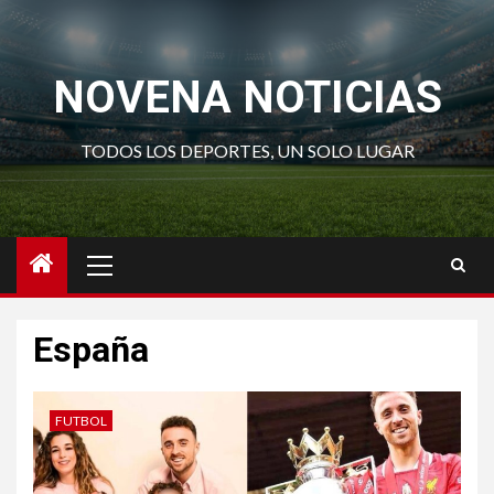
Saltar
al
contenido
NOVENA NOTICIAS
TODOS LOS DEPORTES, UN SOLO LUGAR
Menú
principal
España
FUTBOL