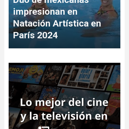
impresionan en
m
o
Natación Artística en
París 2024
P