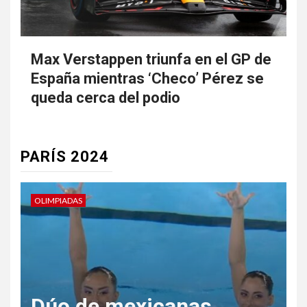
Max Verstappen triunfa en el GP de
España mientras ‘Checo’ Pérez se
queda cerca del podio
PARÍS 2024
OLIMPIADAS
O
Dúo de mexicanas